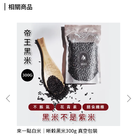
相關商品
來一點白米｜晰穀黑米300g 真空包裝
3