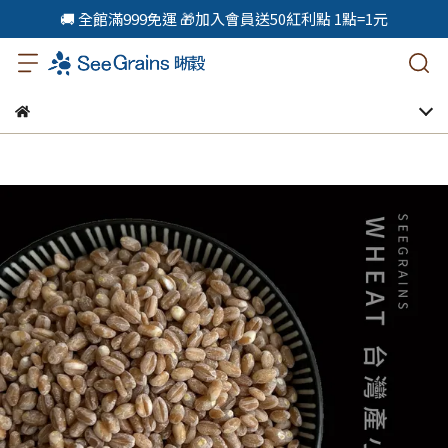
🚚 全館滿999免運 🎁加入會員送50紅利點 1點=1元