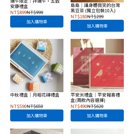
端午限定｜拌端午・五穀
島島｜讓身體微笑的台灣
安康禮盒
黑豆茶 (獨立包裝10入)
NT$899
NT$999
NT$180
NT$299
加入購物車
加入購物車
中秋禮盒｜月相花磚禮盒
平安米禮盒｜平安報喜禮
盒(兩款內容選擇)
NT$590
NT$650
NT$490
NT$620
加入購物車
加入購物車