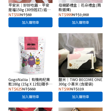
平安米｜好好吃飯．平安
母親節禮盒｜花朵禮盒(兩
是福150g (30份起訂) 追思
款選擇)
回禮・家屬答謝
NT$50
NT$60
NT$999
NT$1,060
加入購物車
加入購物車
GogoNaliia｜有機枸杞果
囍米｜TWO BECOME ONE
乾180g (15g X 12包)隨手包
300g 小喜米 (含提袋)
組
NT$625
NT$660
NT$90
NT$119
加入購物車
加入購物車