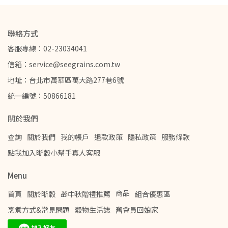
聯絡方式
客服專線：02-23034041
信箱：service@seegrains.com.tw
地址：台北市萬華區萬大路277巷6號
統一編號：50866181
關於我們
查詢
關於我們
我的帳戶
退款政策
隱私政策
服務條款
點我加入晰穀小幫手真人客服
Menu
商品
首頁
關於晰穀
🎁中秋贈禮推薦
組合優惠區
烹煮方式&常見問題
穀物生活誌
舊會員回娘家