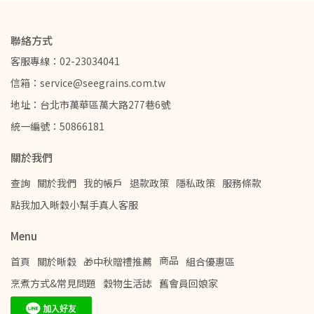
聯絡方式
客服專線：02-23034041
信箱：service@seegrains.com.tw
地址：台北市萬華區萬大路277巷6號
統一編號：50866181
關於我們
查詢
關於我們
我的帳戶
退款政策
隱私政策
服務條款
點我加入晰穀小幫手真人客服
Menu
商品
首頁
關於晰穀
🎁中秋贈禮推薦
組合優惠區
烹煮方式&常見問題
穀物生活誌
舊會員回娘家