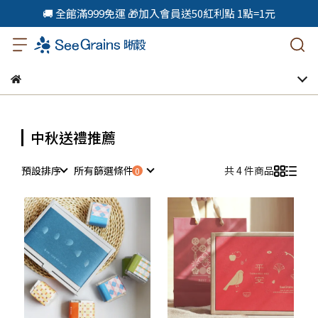
🚚 全館滿999免運 🎁加入會員送50紅利點 1點=1元
中秋送禮推薦
預設排序
所有篩選條件
共 4 件商品