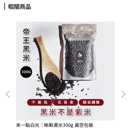
相關商品
來一點白米｜晰穀黑米300g 真空包裝
3