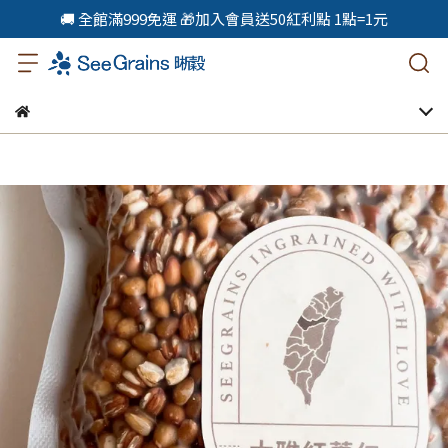
🚚 全館滿999免運 🎁加入會員送50紅利點 1點=1元