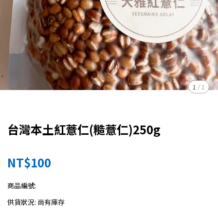
1
/
1
台灣本土紅薏仁(糙薏仁)250g
NT$100
商品編號:
供貨狀況:
尚有庫存