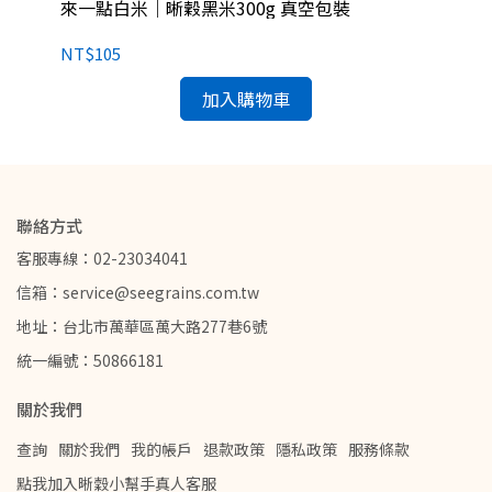
來一點白米｜晰穀黑米300g 真空包裝
來
裝
NT$105
NT
加入購物車
聯絡方式
客服專線：02-23034041
信箱：service@seegrains.com.tw
地址：台北市萬華區萬大路277巷6號
統一編號：50866181
關於我們
查詢
關於我們
我的帳戶
退款政策
隱私政策
服務條款
點我加入晰穀小幫手真人客服