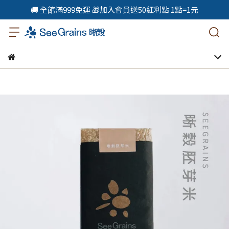
🚚 全館滿999免運 🎁加入會員送50紅利點 1點=1元