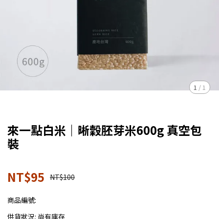
1
/
1
來一點白米｜晰穀胚芽米600g 真空包
裝
NT$95
NT$100
商品編號:
供貨狀況:
尚有庫存