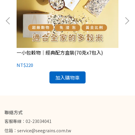
一小包穀物｜經典配方盒裝(70克x7包入)
一
NT$220
NT
加入購物車
聯絡方式
客服專線：02-23034041
信箱：service@seegrains.com.tw