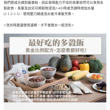
我們將成分調到最單純，因此吞嚥能力不佳的長輩依然可以食用全
穀飲食，長輩及幼兒可將穀物浸泡2-4小時或烹調時增加水量
(1:1.2~1.5)、使用壓力鍋或泡水後冷凍後烹煮。
⭐洗米時建議使用濾網，才不會跟水一起流失⭐