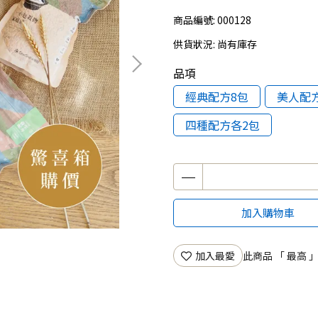
商品編號:
000128
供貨狀況:
尚有庫存
品項
經典配方8包
美人配
四種配方各2包
加入購物車
加入最愛
此商品 「 最高