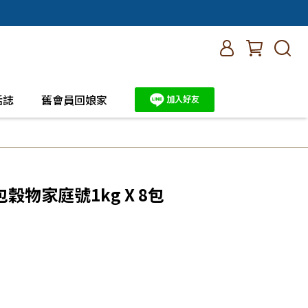
活誌
舊會員回娘家
物家庭號1kg X 8包