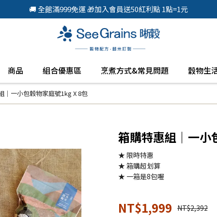
🚚 全館滿999免運 🎁加入會員送50紅利點 1點=1元
商品
組合優惠區
烹煮方式&常見問題
穀物生
｜一小包穀物家庭號1kg X 8包
箱購特惠組｜一小包穀
★ 限時特惠
★ 箱購超划算
★ 一箱是8包喔
NT$1,999
NT$2,392