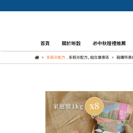
首頁
關於晰穀
🎁中秋贈禮推薦
多穀米配方
,
多穀米配方
,
組合優惠區
箱購特惠組