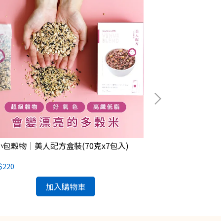
小包穀物｜美人配方盒裝(70克x7包入)
一小包穀物｜養生
$220
NT$220
加入購物車